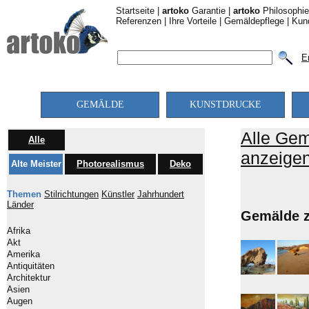
Startseite
|
artoko
Garantie
|
artoko
Philosophie
Referenzen
|
Ihre Vorteile
|
Gemäldepflege
|
Kun
E
GEMÄLDE
KUNSTDRUCKE
Alle Ge
Alle
anzeige
Alte Meister
Photorealismus
Deko
Themen
Stilrichtungen
Künstler
Jahrhundert
Länder
Gemälde z
Afrika
Akt
Amerika
Antiquitäten
Architektur
Asien
Augen