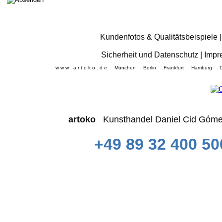
Kundenfotos & Qualitätsbeispiele
Sicherheit und Datenschutz
|
Impr
w w w . a r t o k o . d e München Berlin Frankfurt Hamb
artoko
Kunsthandel Daniel Cid 
+49 89 32 400