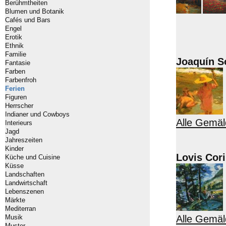
Berühmtheiten
Blumen und Botanik
Cafés und Bars
Engel
Erotik
Ethnik
Familie
Joaquín So
Fantasie
Farben
Farbenfroh
Ferien
Figuren
Herrscher
Indianer und Cowboys
Alle Gemäl
Interieurs
Jagd
Jahreszeiten
Kinder
Lovis Cor
Küche und Cuisine
Küsse
Landschaften
Landwirtschaft
Lebenszenen
Märkte
Mediterran
Alle Gemäl
Musik
Muster