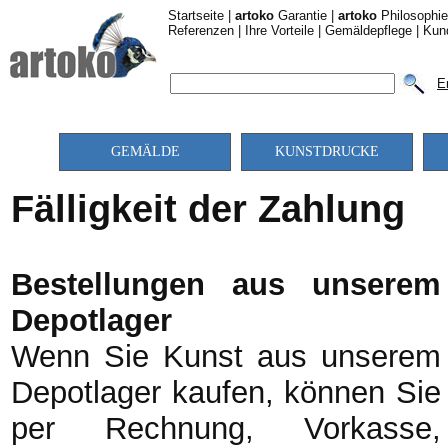
Startseite
|
artoko
Garantie
|
artoko
Philosophie
Referenzen
|
Ihre Vorteile
|
Gemäldepflege
|
Kun
E
GEMÄLDE
KUNSTDRUCKE
Fälligkeit der Zahlung
Bestellungen aus unserem
Depotlager
Wenn Sie Kunst aus unserem
Depotlager kaufen, können Sie
per Rechnung, Vorkasse,