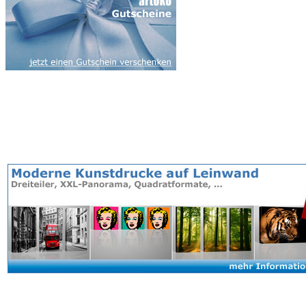
Farbsuche
|
alle Farben
Gemälde nach Preisstufen
niedrigste
| ab
100 EUR
niedrige
| ab
1