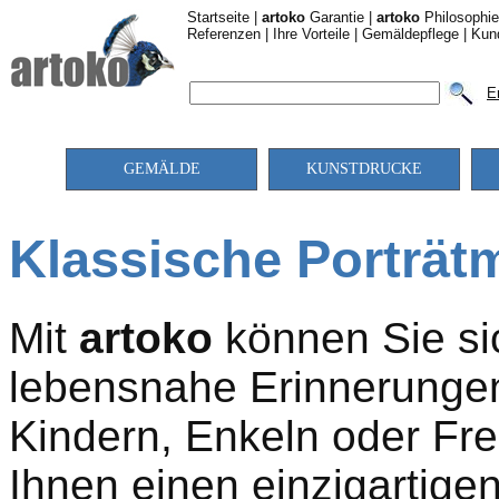
Startseite
|
artoko
Garantie
|
artoko
Philosophie
Referenzen
|
Ihre Vorteile
|
Gemäldepflege
|
Kun
E
GEMÄLDE
KUNSTDRUCKE
Klassische Porträtm
Mit
artoko
können Sie si
lebensnahe Erinnerungen
Kindern, Enkeln oder Fr
Ihnen einen einzigartigen