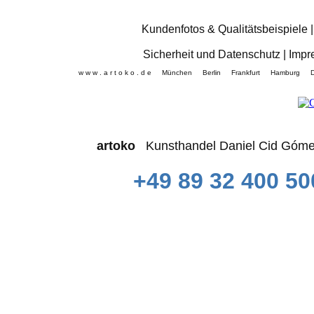
Sicherheit und Datenschutz
|
Impr
w w w . a r t o k o . d e München Berlin Frankfurt Hamb
artoko
Kunsthandel Daniel Cid 
+49 89 32 400