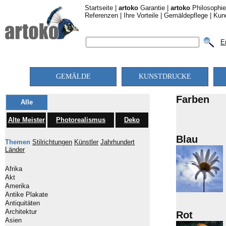
Startseite
|
artoko
Garantie
|
artoko
Philosophie
Referenzen
|
Ihre Vorteile
|
Gemäldepflege
|
Kun
E
GEMÄLDE
KUNSTDRUCKE
Farben
Alle
Alte Meister
Photorealismus
Deko
Blau
Themen
Stilrichtungen
Künstler
Jahrhundert
Länder
Afrika
Akt
Amerika
Antike Plakate
Antiquitäten
Architektur
Rot
Asien