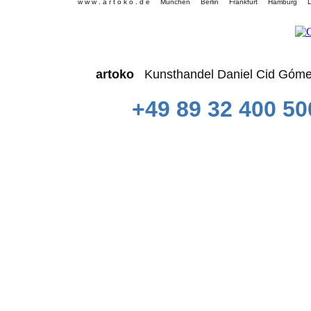
w w w . a r t o k o . d e München Berlin Frankfurt Hamb
artoko
Kunsthandel Daniel Cid 
+49 89 32 400