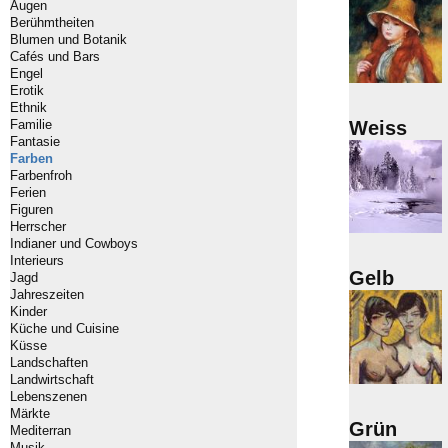
Augen
Berühmtheiten
Blumen und Botanik
Cafés und Bars
Engel
Erotik
Ethnik
Familie
Weiss
Fantasie
Farben
Farbenfroh
Ferien
Figuren
Herrscher
Indianer und Cowboys
Interieurs
Gelb
Jagd
Jahreszeiten
Kinder
Küche und Cuisine
Küsse
Landschaften
Landwirtschaft
Lebenszenen
Märkte
Grün
Mediterran
Musik