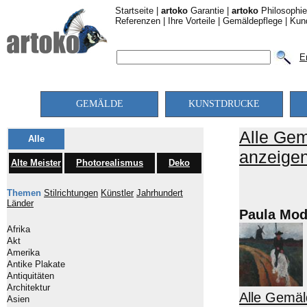
Startseite
|
artoko
Garantie
|
artoko
Philosophie
Referenzen
|
Ihre Vorteile
|
Gemäldepflege
|
Kun
E
GEMÄLDE
KUNSTDRUCKE
Alle Ge
Alle
anzeige
Alte Meister
Photorealismus
Deko
Themen
Stilrichtungen
Künstler
Jahrhundert
Länder
Paula Mod
Afrika
Akt
Amerika
Antike Plakate
Antiquitäten
Architektur
Alle Gemä
Asien