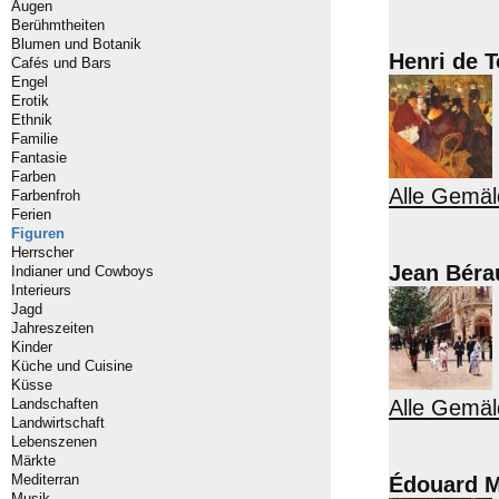
Augen
Berühmtheiten
Blumen und Botanik
Henri de 
Cafés und Bars
Engel
Erotik
Ethnik
Familie
Fantasie
Farben
Alle Gemäl
Farbenfroh
Ferien
Figuren
Herrscher
Jean Béra
Indianer und Cowboys
Interieurs
Jagd
Jahreszeiten
Kinder
Küche und Cuisine
Küsse
Landschaften
Alle Gemäl
Landwirtschaft
Lebenszenen
Märkte
Mediterran
Édouard 
Musik