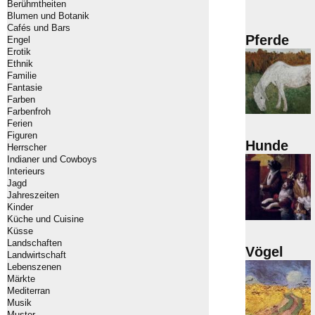
Berühmtheiten
Blumen und Botanik
Cafés und Bars
Pferde
Engel
Erotik
Ethnik
Familie
Fantasie
Farben
Farbenfroh
Ferien
Figuren
Hunde
Herrscher
Indianer und Cowboys
Interieurs
Jagd
Jahreszeiten
Kinder
Küche und Cuisine
Küsse
Landschaften
Vögel
Landwirtschaft
Lebenszenen
Märkte
Mediterran
Musik
Muster