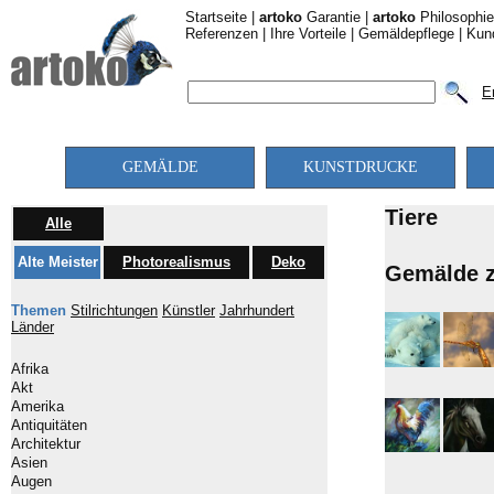
Startseite
|
artoko
Garantie
|
artoko
Philosophie
Referenzen
|
Ihre Vorteile
|
Gemäldepflege
|
Kun
E
GEMÄLDE
KUNSTDRUCKE
Tiere
Alle
Alte Meister
Photorealismus
Deko
Gemälde z
Themen
Stilrichtungen
Künstler
Jahrhundert
Länder
Afrika
Akt
Amerika
Antiquitäten
Architektur
Asien
Augen