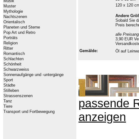
Musik
120 x 120 c
Muster
Mythologie
Andere Grö
Nachtszenen
Sobald Sie 
Orientalisch
Preis berech
Planeten und Sterne
Pop Art und Retro
alle Preisan
Porträts
3,90 EUR Ver
Religion
Versandkoste
Ritter
Gemälde:
Öl auf Lein
Romantisch
Schlachten
Schönheit
Schwarzweiss
Sonnenaufgänge und -untergänge
Sport
Städte
Stilleben
Strassenszenen
passende 
Tanz
Tiere
Transport und Fortbewegung
anzeigen