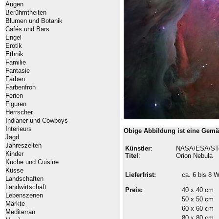
Augen
Berühmtheiten
Blumen und Botanik
Cafés und Bars
Engel
Erotik
Ethnik
Familie
Fantasie
Farben
Farbenfroh
Ferien
Figuren
Herrscher
Indianer und Cowboys
Interieurs
Obige Abbildung ist eine Gemä
Jagd
Jahreszeiten
Künstler
:
NASA/ESA/ST
Kinder
Titel
:
Orion Nebula
Küche und Cuisine
Küsse
Lieferfrist:
ca. 6 bis 8
Landschaften
Landwirtschaft
Preis:
40 x 40 cm
Lebenszenen
50 x 50 cm
Märkte
60 x 60 cm
Mediterran
80 x 80 cm