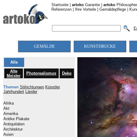
Startseite
|
artoko
Garantie
|
artoko
Philosophie
Referenzen
|
Ihre Vorteile
|
Gemäldepflege
|
Kun
E
GEMÄLDE
KUNSTDRUCKE
Alle
Alte
Photorealismus
Deko
Meister
Themen
Stilrichtungen
Künstler
Jahrhundert
Länder
Afrika
Akt
Amerika
Antike Plakate
Antiquitäten
Architektur
Asien