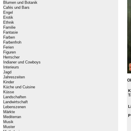
Blumen und Botanik
Cafés und Bars
Engel
Erotik
Ethnik
Familie
Fantasie
Farben
Farbenfroh
Ferien
Figuren
Herrscher
Indianer und Cowboys
Interieurs
Jagd
Jahreszeiten
O
Kinder
Küche und Cuisine
K
Küsse
T
Landschaften
Landwirtschaft
L
Lebenszenen
Märkte
P
Mediterran
Musik
Muster