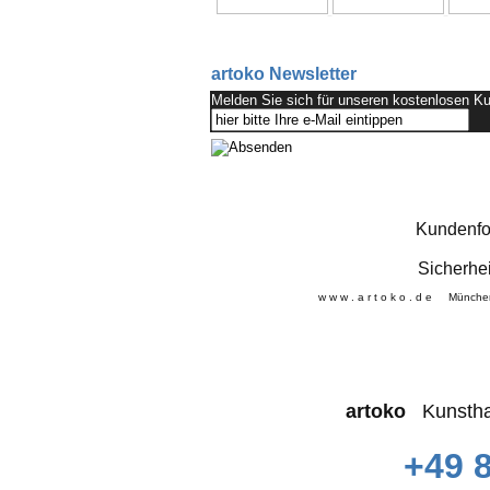
artoko Newsletter
Melden Sie sich für unseren kostenlos
Kundenfot
Sicherhe
w w w . a r t o k o . d e 
artoko
Kunstha
+49 