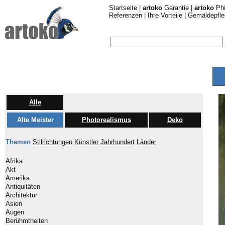
Startseite
|
artoko
Garantie
|
artoko
Phi
Referenzen
|
Ihre Vorteile
|
Gemäldepfle
Alle
Alte Meister
Photorealismus
Deko
Themen
Stilrichtungen
Künstler
Jahrhundert
Länder
Afrika
Akt
Amerika
Antiquitäten
Architektur
Asien
Augen
Berühmtheiten