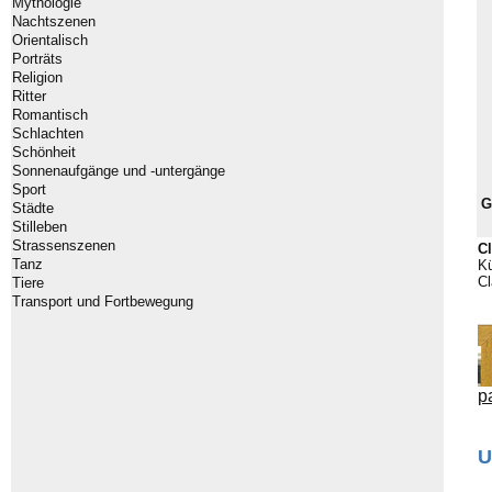
Mythologie
Nachtszenen
Orientalisch
Porträts
Religion
Ritter
Romantisch
Schlachten
Schönheit
Sonnenaufgänge und -untergänge
Sport
G
Städte
Stilleben
Strassenszenen
Cl
Tanz
Kü
Cl
Tiere
Transport und Fortbewegung
p
U