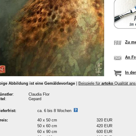
Zu me
An Fr
In de
bige Abbildung ist eine Gemäldevorlage
|
Beispiele für
artoko
Qualität an
ünstler
:
Claudia Flor
itel
:
Gepard
ieferfrist:
ca. 6 bis 8 Wochen
reis:
40 x 50 cm
320 EUR
50 x 60 cm
420 EUR
60 x 90 cm
600 EUR