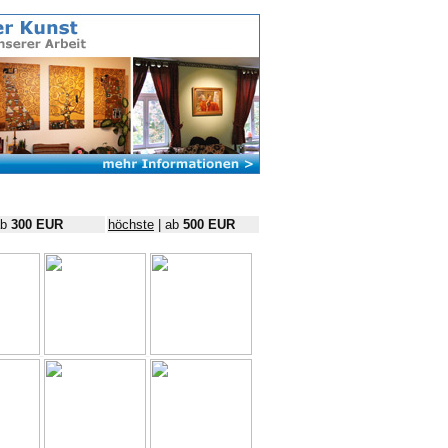
ab
300 EUR
höchste
| ab
500 EUR