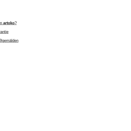
on
artoko
?
antie
 Ölgemälden