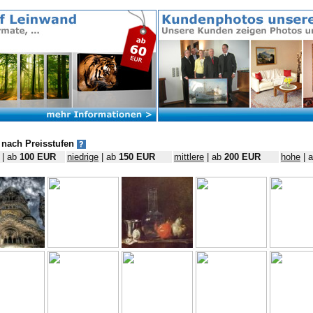
nach Preisstufen
| ab
100 EUR
niedrige
| ab
150 EUR
mittlere
| ab
200 EUR
hohe
| 