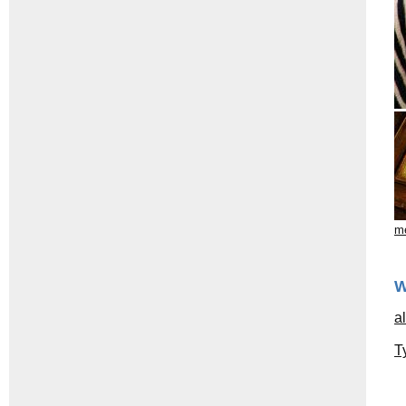
me
W
a
T