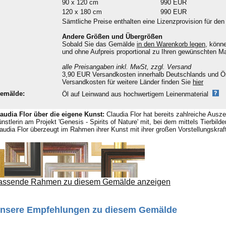
90 x 120 cm
990 EUR
120 x 180 cm
990 EUR
Sämtliche Preise enthalten eine Lizenzprovision für den
Andere Größen und Übergrößen
Sobald Sie das Gemälde
in den Warenkorb legen
, könn
und ohne Aufpreis proportional zu Ihren gewünschten 
alle Preisangaben inkl. MwSt, zzgl. Versand
3,90 EUR Versandkosten innerhalb Deutschlands und Ös
Versandkosten für weitere Länder finden Sie
hier
emälde:
Öl auf Leinwand aus hochwertigem Leinenmaterial
audia Flor über die eigene Kunst:
Claudia Flor hat bereits zahlreiche Ausze
nstlerin am Projekt 'Genesis - Spirits of Nature' mit, bei dem mittels Tierbi
audia Flor überzeugt im Rahmen ihrer Kunst mit ihrer großen Vorstellungskraft
assende Rahmen zu diesem Gemälde anzeigen
nsere Empfehlungen zu diesem Gemälde