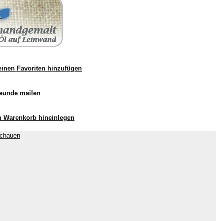
inen Favoriten hinzufügen
eunde mailen
n Warenkorb hineinlegen
schauen