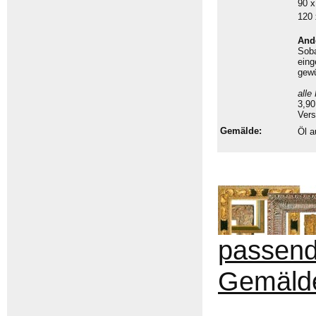
90 
120
And
Sob
eing
gew
alle
3,90
Vers
Gemälde:
Öl a
passen
Gemäld