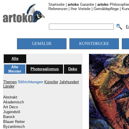
Startseite
|
artoko
Garantie
|
artoko
Philosophie
Referenzen
|
Ihre Vorteile
|
Gemäldepflege
|
Kun
E
GEMÄLDE
KUNSTDRUCKE
Alle
Alte
Photorealismus
Deko
Meister
Themen
Stilrichtungen
Künstler
Jahrhundert
Länder
Abstrakt
Akademisch
Art Deco
Jugendstil
Barock
Blauer Reiter
Byzantinisch