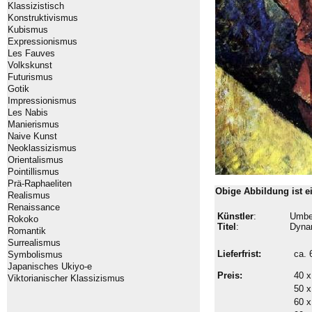
Klassizistisch
Konstruktivismus
Kubismus
Expressionismus
Les Fauves
Volkskunst
Futurismus
Gotik
Impressionismus
Les Nabis
Manierismus
Naive Kunst
Neoklassizismus
Orientalismus
Pointillismus
Prä-Raphaeliten
Obige Abbildung ist 
Realismus
Renaissance
Künstler
:
Umbe
Rokoko
Titel
:
Dyna
Romantik
Surrealismus
Lieferfrist:
ca.
Symbolismus
Japanisches Ukiyo-e
Preis:
40 x
Viktorianischer Klassizismus
50 x
60 x