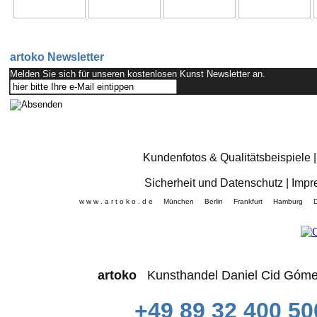
artoko Newsletter
Melden Sie sich für unseren kostenlosen Kunst Newsletter an.
Kundenfotos & Qualitätsbeispiele
Sicherheit und Datenschutz
|
Impr
w w w . a r t o k o . d e München Berlin Frankfurt Hamb
artoko
Kunsthandel Daniel Cid 
+49 89 32 400