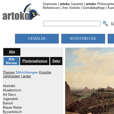
Startseite
|
artoko
Garantie
|
artoko
Philosophie
Referenzen
|
Ihre Vorteile
|
Gemäldepflege
|
Kun
E
GEMÄLDE
KUNSTDRUCKE
Alle
Alte
Photorealismus
Deko
Meister
Themen
Stilrichtungen
Künstler
Jahrhundert
Länder
Abstrakt
Akademisch
Art Deco
Jugendstil
Barock
Blauer Reiter
Byzantinisch