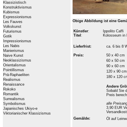
Klassizistisch
Konstruktivismus
Kubismus
Expressionismus
Obige Abbildung ist eine Gem
Les Fauves
Volkskunst
Künstler
:
Ippolito Caffi
Futurismus
Titel
:
Kolosseum in
Gotik
Impressionismus
Les Nabis
Lieferfrist:
ca. 6 bis 
Manierismus
Preis:
50 x 40 cm
Naive Kunst
Neoklassizismus
60 x 50 cm
Orientalismus
90 x 60 cm
Pointillismus
120 x 90 cm
Prä-Raphaeliten
180 x 120 c
Realismus
Renaissance
Andere Grö
Rokoko
Sobald Sie
Romantik
Preis berech
Surrealismus
alle Preisan
Symbolismus
3,90 EUR Ve
Japanisches Ukiyo-e
Versandkoste
Viktorianischer Klassizismus
Gemälde:
Öl auf Lein