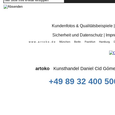
Kundenfotos & Qualitätsbeispiele
Sicherheit und Datenschutz
|
Impr
w w w . a r t o k o . d e München Berlin Frankfurt Hamb
artoko
Kunsthandel Daniel Cid 
+49 89 32 400