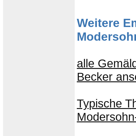
Weitere E
Modersoh
alle Gemäl
Becker an
Typische T
Modersohn-