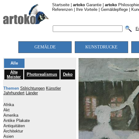
Startseite
|
artoko
Garantie
|
artoko
Philosophie
Referenzen
|
Ihre Vorteile
|
Gemäldepflege
|
Kun
E
GEMÄLDE
KUNSTDRUCKE
Alle
Alte
Photorealismus
Deko
Meister
Themen
Stilrichtungen
Künstler
Jahrhundert
Länder
Afrika
Akt
Amerika
Antike Plakate
Antiquitäten
Architektur
Asien