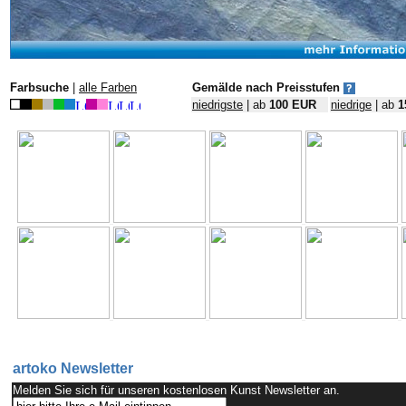
Farbsuche
|
alle Farben
Gemälde nach Preisstufen
niedrigste
| ab
100 EUR
niedrige
| ab
1
artoko Newsletter
Melden Sie sich für unseren kostenlosen Kunst Newsletter an.