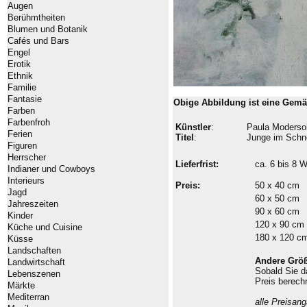
Augen
Berühmtheiten
Blumen und Botanik
Cafés und Bars
Engel
Erotik
Ethnik
Familie
Fantasie
Obige Abbildung ist eine Gemä
Farben
Farbenfroh
Künstler
:
Paula Moderso
Ferien
Titel
:
Junge im Schn
Figuren
Herrscher
Lieferfrist:
ca. 6 bis 8
Indianer und Cowboys
Interieurs
Preis:
50 x 40 cm
Jagd
60 x 50 cm
Jahreszeiten
90 x 60 cm
Kinder
120 x 90 cm
Küche und Cuisine
180 x 120 c
Küsse
Landschaften
Andere Grö
Landwirtschaft
Sobald Sie 
Lebenszenen
Preis berech
Märkte
Mediterran
alle Preisan