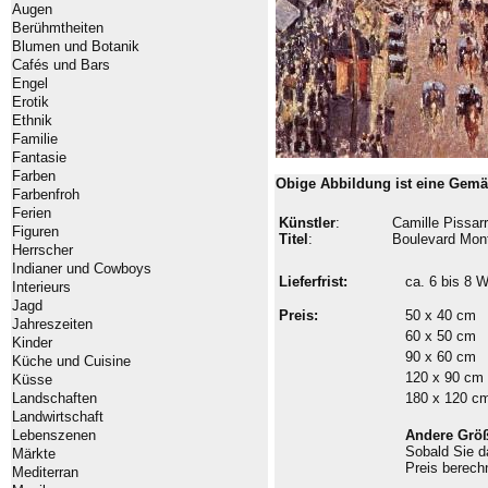
Augen
Berühmtheiten
Blumen und Botanik
Cafés und Bars
Engel
Erotik
Ethnik
Familie
Fantasie
Farben
Obige Abbildung ist eine Gemä
Farbenfroh
Ferien
Künstler
:
Camille Pissar
Figuren
Titel
:
Boulevard Mon
Herrscher
Indianer und Cowboys
Lieferfrist:
ca. 6 bis 8
Interieurs
Jagd
Preis:
50 x 40 cm
Jahreszeiten
60 x 50 cm
Kinder
90 x 60 cm
Küche und Cuisine
120 x 90 cm
Küsse
Landschaften
180 x 120 c
Landwirtschaft
Lebenszenen
Andere Grö
Sobald Sie 
Märkte
Preis berech
Mediterran