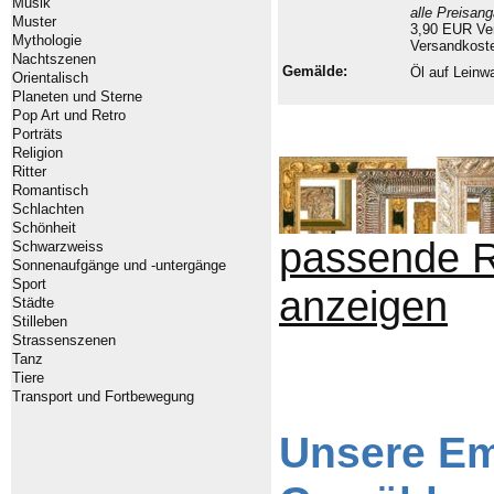
Musik
alle Preisan
Muster
3,90 EUR Ver
Mythologie
Versandkoste
Nachtszenen
Gemälde:
Öl auf Lein
Orientalisch
Planeten und Sterne
Pop Art und Retro
Porträts
Religion
Ritter
Romantisch
Schlachten
Schönheit
passende 
Schwarzweiss
Sonnenaufgänge und -untergänge
Sport
anzeigen
Städte
Stilleben
Strassenszenen
Tanz
Tiere
Transport und Fortbewegung
Unsere Em