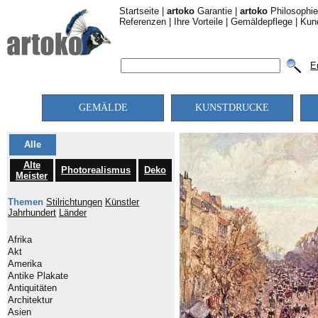
Startseite
|
artoko
Garantie
|
artoko
Philosophie
Referenzen
|
Ihre Vorteile
|
Gemäldepflege
|
Kun
E
GEMÄLDE
KUNSTDRUCKE
Alle
Alte
Photorealismus
Deko
Meister
Themen
Stilrichtungen
Künstler
Jahrhundert
Länder
Afrika
Akt
Amerika
Antike Plakate
Antiquitäten
Architektur
Asien